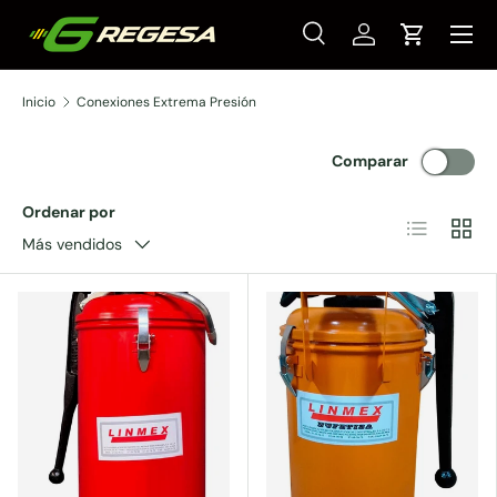
Menú
Ir al contenido
Buscar
Iniciar sesión
Carrito
Buscar
Tipo de producto
Todos
Inicio
Conexiones Extrema Presión
Comparar
Ordenar por
Lista
Cuadr
Más vendidos