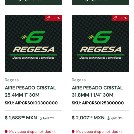
- 11 %
- 11 %
Regesa
Regesa
AIRE PESADO CRISTAL
AIRE PESADO CRISTAL
25.4MM 1" 30M
31.8MM 1 1/4" 30M
SKU: AIPCRS0100300000
SKU: AIPCRS0125300000
$ 1,588
MXN
$ 2,007
MXN
96
14
$ 1,787
$ 2,258
73
20
Muy poca disponibilidad (4
Muy poca disponibilidad (4