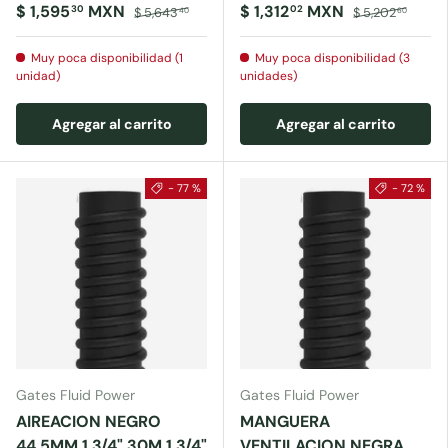
$ 1,595
MXN
$ 1,312
MXN
30
02
$ 5,643
$ 5,202
40
60
Muy poca disponibilidad (1
Muy poca disponibilidad (3
unidad)
unidades)
Agregar al carrito
Agregar al carrito
- 77 %
- 72 %
Gates Fluid Power
Gates Fluid Power
AIREACION NEGRO
MANGUERA
44.5MM 1 3/4" 30M 1 3/4"
VENTILACION NEGRA