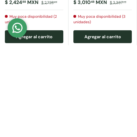
$ 2,424
MXN
$ 3,010
MXN
88
48
$ 2,728
$ 3,387
64
29
Muy poca disponibilidad (2
Muy poca disponibilidad (3
unidades)
unidades)
Agregar al carrito
Agregar al carrito
- 11 %
- 11 %
Regesa
Regesa
AIRE PESADO CRISTAL
AIRE PESADO CRISTAL
50.8MM 2" 30M
63.5MM 2 1/2" 30M