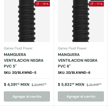
- 79 %
- 77 %
Gates Fluid Power
Gates Fluid Power
MAMGUERA
MANGUERA
VENTILACION NEGRA
VENTILACION NEGRA
PVC 5"
PVC 6"
SKU: 20/BLKWND-5
SKU: 20/BLKWND-6
$ 4,391
MXN
$ 5,832
MXN
12
10
$ 20,882
$ 25,449
32
24
Agregar al carrito
Agregar al carrito