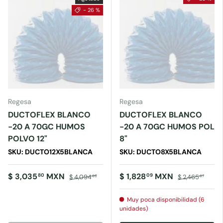
- 26 %
Regesa
Regesa
DUCTOFLEX BLANCO
DUCTOFLEX BLANCO
-20 A 70GC HUMOS
-20 A 70GC HUMOS POL
POLVO 12"
8"
SKU: DUCTO12X5BLANCA
SKU: DUCTO8X5BLANCA
$ 3,035
MXN
$ 1,828
MXN
80
09
$ 4,094
$ 2,465
66
67
Muy poca disponibilidad (6
unidades)