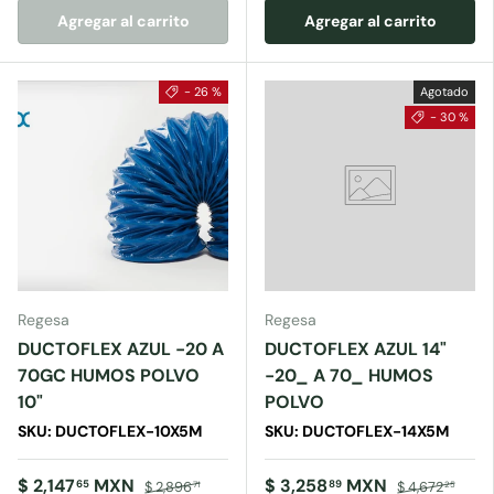
Agregar al carrito
Agregar al carrito
- 26 %
Agotado
- 30 %
Regesa
Regesa
DUCTOFLEX AZUL -20 A
DUCTOFLEX AZUL 14"
70GC HUMOS POLVO
-20_ A 70_ HUMOS
10"
POLVO
SKU: DUCTOFLEX-10X5M
SKU: DUCTOFLEX-14X5M
$ 2,147
MXN
$ 3,258
MXN
65
89
$ 2,896
$ 4,672
71
25