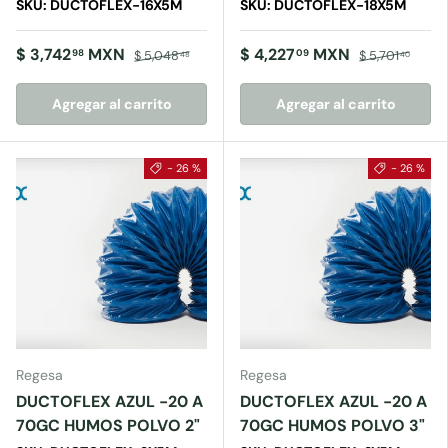
SKU: DUCTOFLEX-16X5M
SKU: DUCTOFLEX-18X5M
$ 3,742
MXN
$ 4,227
MXN
98
09
$ 5,048
$ 5,701
48
40
Agregar al carrito
Agregar al carrito
- 26 %
- 26 %
Regesa
Regesa
DUCTOFLEX AZUL -20 A
DUCTOFLEX AZUL -20 A
70GC HUMOS POLVO 2"
70GC HUMOS POLVO 3"