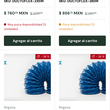
SKU: DUCTOFLEX-2X5M
SKU: DUCTOFLEX-3X5M
$ 760
MXN
$ 856
MXN
25
73
$ 1,025
$ 1,155
39
45
Muy poca disponibilidad (3
Poca disponibilidad (12
unidades)
unidades)
Agregar al carrito
Agregar al carrito
- 26 %
- 26 %
Regesa
Regesa