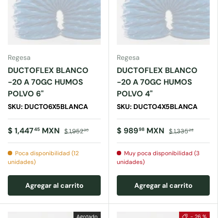
Regesa
Regesa
DUCTOFLEX BLANCO
DUCTOFLEX BLANCO
-20 A 70GC HUMOS
-20 A 70GC HUMOS
POLVO 6"
POLVO 4"
SKU: DUCTO6X5BLANCA
SKU: DUCTO4X5BLANCA
$ 1,447
MXN
$ 989
MXN
45
98
$ 1,952
$ 1,335
30
28
Poca disponibilidad (12
Muy poca disponibilidad (3
unidades)
unidades)
Agregar al carrito
Agregar al carrito
Agotado
- 26 %