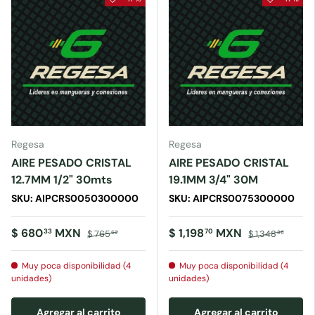
Regesa
Regesa
AIRE PESADO CRISTAL
AIRE PESADO CRISTAL
12.7MM 1/2" 30mts
19.1MM 3/4" 30M
SKU: AIPCRS0050300000
SKU: AIPCRS0075300000
$ 680
MXN
$ 1,198
MXN
33
70
$ 765
$ 1,348
62
86
Muy poca disponibilidad (4
Muy poca disponibilidad (4
unidades)
unidades)
Agregar al carrito
Agregar al carrito