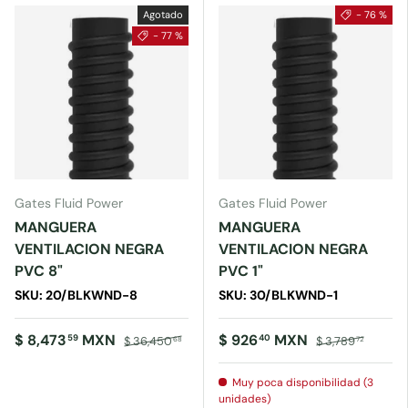
Agotado
- 76 %
- 77 %
Gates Fluid Power
Gates Fluid Power
MANGUERA
MANGUERA
VENTILACION NEGRA
VENTILACION NEGRA
PVC 8"
PVC 1"
SKU: 20/BLKWND-8
SKU: 30/BLKWND-1
$ 8,473
MXN
$ 926
MXN
59
40
$ 36,450
$ 3,789
68
72
Muy poca disponibilidad (3
unidades)