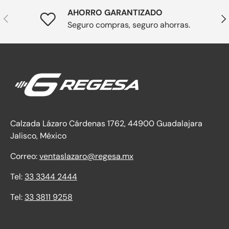
AHORRO GARANTIZADO
Anterior
Sig
Seguro compras, seguro ahorras.
Calzada Lázaro Cárdenas 1762, 44900 Guadalajara
Jalisco, México
Correo:
ventaslazaro@regesa.mx
Tel:
33 3344 2444
Tel:
33 3811 9258