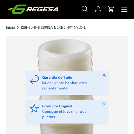
Menú
Ir al contenido
Buscar
Iniciar sesión
Carrito
Buscar
Tipo de producto
Todos
Inicio
125HBL-8-8 ESPIGA 1/2X1/2 NPT NYLON.
Cerrar
Garantía de 1 año
Mucha gente ha visto esto
recientemente
Cerrar
Producto Original
Consigue el tuyo mientras
puedas