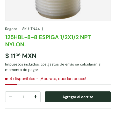
Regesa
|
SKU:
TN44
|
125HBL-8-8 ESPIGA 1/2X1/2 NPT
NYLON.
$ 11
MXN
06
Impuestos incluidos.
Los gastos de envío
se calcularán al
momento de pagar.
4 disponibles
- ¡Apurate, quedan pocos!
Cant.
Agregar al carrito
-
+