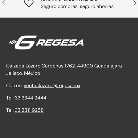
Anterior
Sig
Seguro compras, seguro ahorras.
Calzada Lázaro Cárdenas 1762, 44900 Guadalajara
Jalisco, México
Correo:
ventaslazaro@regesa.mx
Tel:
33 3344 2444
Tel:
33 3811 9258