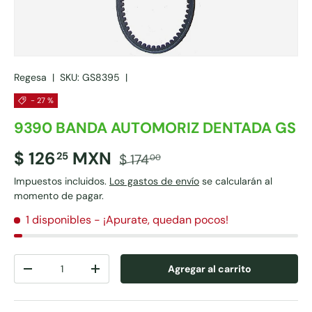
Regesa
|
SKU:
GS8395
|
- 27 %
9390 BANDA AUTOMORIZ DENTADA GS
$ 126
MXN
25
$ 174
00
Impuestos incluidos.
Los gastos de envío
se calcularán al
momento de pagar.
1 disponibles
- ¡Apurate, quedan pocos!
Cant.
Agregar al carrito
-
+