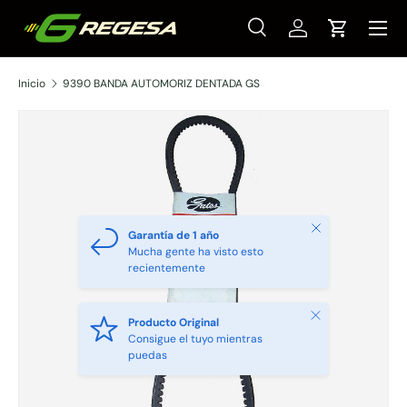
Menú
Ir al contenido
Buscar
Iniciar sesión
Carrito
Buscar
Tipo de producto
Todos
Inicio
9390 BANDA AUTOMORIZ DENTADA GS
Cerrar
Garantía de 1 año
Mucha gente ha visto esto
recientemente
Cerrar
Producto Original
Consigue el tuyo mientras
puedas