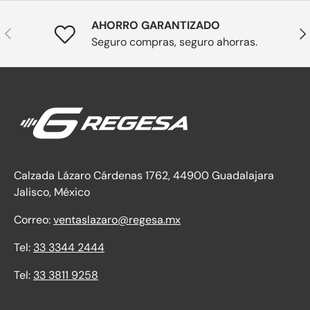
AHORRO GARANTIZADO
Anterior
Sig
Seguro compras, seguro ahorras.
Calzada Lázaro Cárdenas 1762, 44900 Guadalajara
Jalisco, México
Correo:
ventaslazaro@regesa.mx
Tel:
33 3344 2444
Tel:
33 3811 9258