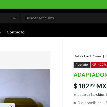
s
Contacto
Gates Fuid Power
|
Agotado
- 72 %
ADAPTADOR
$ 182
MX
99
Impuestos incluidos.
0 disponibles
- 
Cerrar