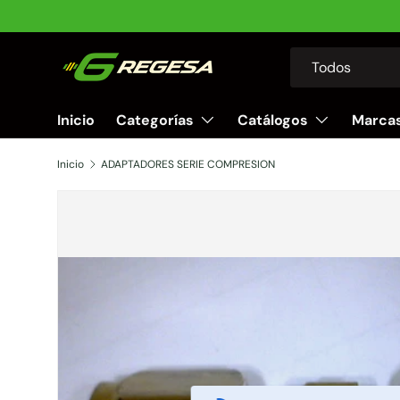
Ir al contenido
Buscar
Tipo de producto
Todos
Inicio
Categorías
Catálogos
Marca
Inicio
ADAPTADORES SERIE COMPRESION