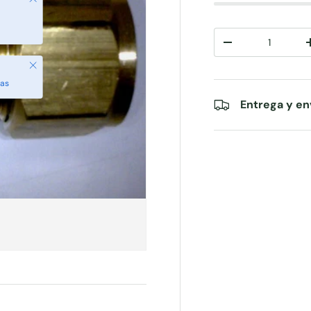
Cant.
-
Cerrar
das
Entrega y en