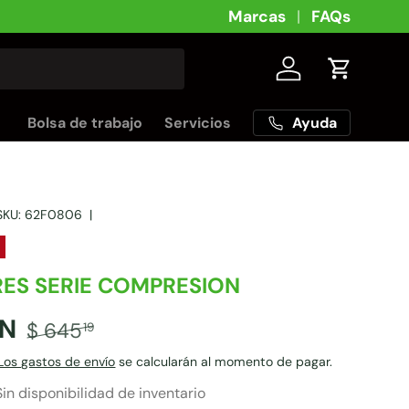
Marcas
FAQs
Iniciar sesión
Carrito
Ayuda
Bolsa de trabajo
Servicios
SKU:
62F0806
|
ES SERIE COMPRESION
N
$ 645
19
Los gastos de envío
se calcularán al momento de pagar.
Sin disponibilidad de inventario