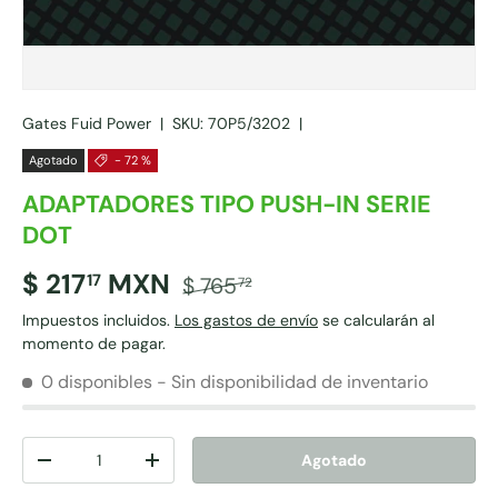
Gates Fuid Power
|
SKU:
70P5/3202
|
Agotado
- 72 %
ADAPTADORES TIPO PUSH-IN SERIE
DOT
$ 217
MXN
17
$ 765
72
Impuestos incluidos.
Los gastos de envío
se calcularán al
momento de pagar.
0 disponibles
- Sin disponibilidad de inventario
Cant.
Agotado
-
+