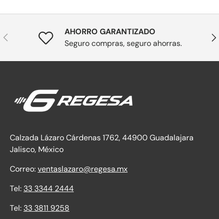
AHORRO GARANTIZADO
Anterior
Sig
Seguro compras, seguro ahorras.
Calzada Lázaro Cárdenas 1762, 44900 Guadalajara
Jalisco, México
Correo:
ventaslazaro@regesa.mx
Tel:
33 3344 2444
Tel:
33 3811 9258