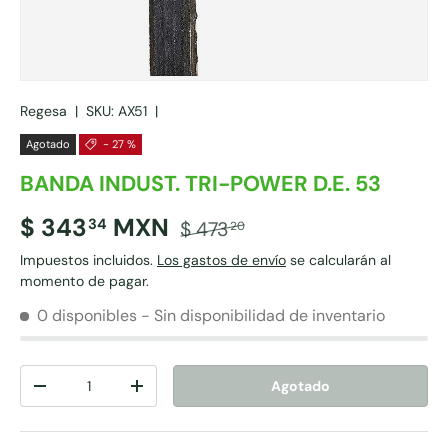
Regesa
|
SKU:
AX51
|
Agotado
- 27 %
BANDA INDUST. TRI-POWER D.E. 53
$ 343
MXN
34
$ 473
20
Impuestos incluidos.
Los gastos de envío
se calcularán al
momento de pagar.
0 disponibles
- Sin disponibilidad de inventario
Cant.
Agotado
-
+