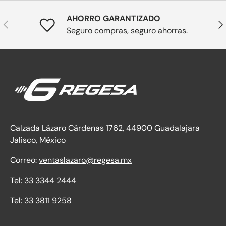
AHORRO GARANTIZADO
Anterior
Sig
Seguro compras, seguro ahorras.
Calzada Lázaro Cárdenas 1762, 44900 Guadalajara
Jalisco, México
Correo:
ventaslazaro@regesa.mx
Tel:
33 3344 2444
Tel:
33 3811 9258