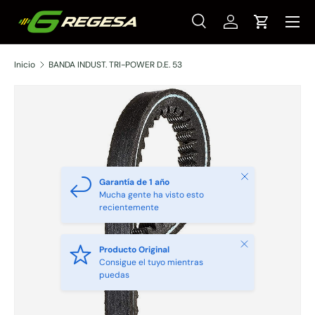
Menú
Ir al contenido
Buscar
Iniciar sesión
Carrito
Buscar
Tipo de producto
Todos
Inicio
BANDA INDUST. TRI-POWER D.E. 53
Cerrar
Garantía de 1 año
Mucha gente ha visto esto
recientemente
Cerrar
Producto Original
Consigue el tuyo mientras
puedas