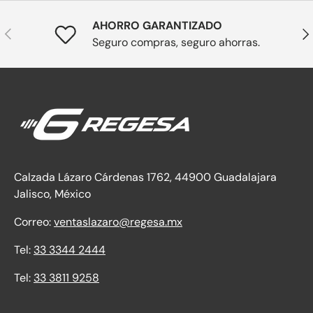
AHORRO GARANTIZADO
Anterior
Sig
Seguro compras, seguro ahorras.
Calzada Lázaro Cárdenas 1762, 44900 Guadalajara
Jalisco, México
Correo:
ventaslazaro@regesa.mx
Tel:
33 3344 2444
Tel:
33 3811 9258