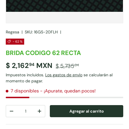
Regesa
|
SKU:
16GS-20FLH
|
- 62 %
BRIDA CODIGO 62 RECTA
$ 2,162
MXN
94
$ 5,735
04
Impuestos incluidos.
Los gastos de envío
se calcularán al
momento de pagar.
7 disponibles
- ¡Apurate, quedan pocos!
Cant.
Agregar al carrito
-
+