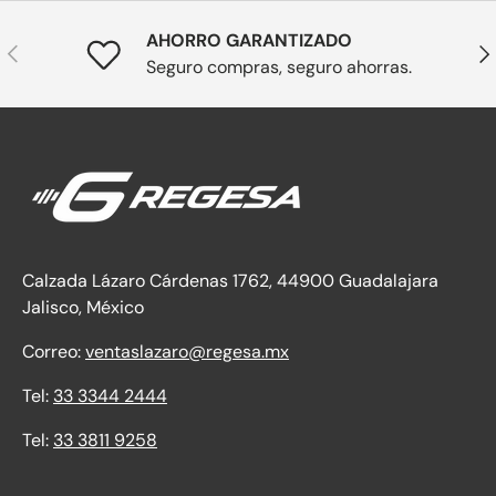
AHORRO GARANTIZADO
Anterior
Sig
Seguro compras, seguro ahorras.
Calzada Lázaro Cárdenas 1762, 44900 Guadalajara
Jalisco, México
Correo:
ventaslazaro@regesa.mx
Tel:
33 3344 2444
Tel:
33 3811 9258