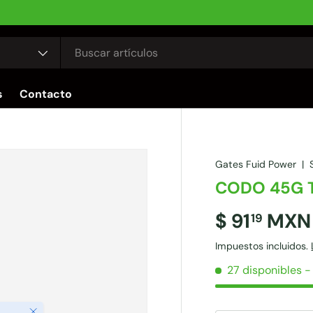
s
Contacto
Gates Fuid Power
|
CODO 45G 
$ 91
MXN
19
Impuestos incluidos.
27 disponibles
-
Cerrar