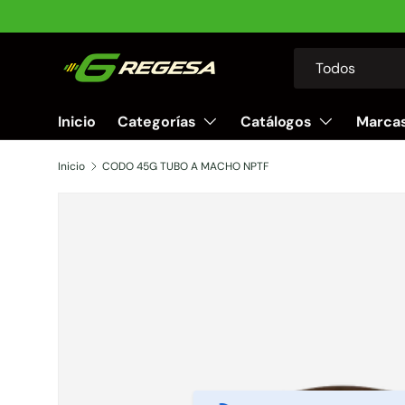
Ir al contenido
Buscar
Tipo de producto
Todos
Inicio
Categorías
Catálogos
Marca
Inicio
CODO 45G TUBO A MACHO NPTF