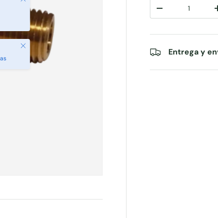
Cant.
-
Cerrar
Entrega y en
das