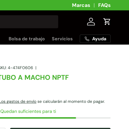
Marcas
FAQs
Iniciar sesión
Carrito
Ayuda
Bolsa de trabajo
Servicios
SKU:
4-474F0606
|
TUBO A MACHO NPTF
Los gastos de envío
se calcularán al momento de pagar.
 Quedan suficientes para ti