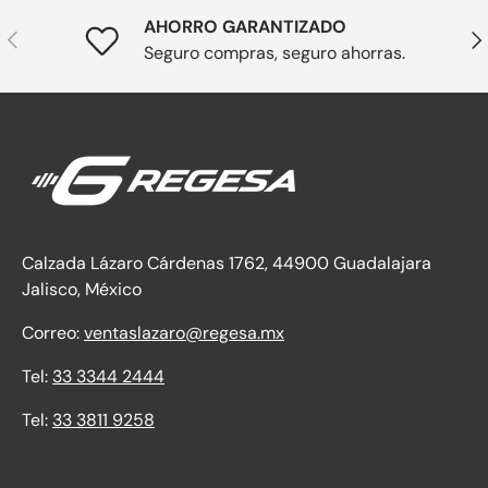
AHORRO GARANTIZADO
Anterior
Sig
Seguro compras, seguro ahorras.
Calzada Lázaro Cárdenas 1762, 44900 Guadalajara
Jalisco, México
Correo:
ventaslazaro@regesa.mx
Tel:
33 3344 2444
Tel:
33 3811 9258