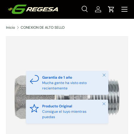
Menú
Ir al contenido
Buscar
Iniciar sesión
Carrito
Buscar
Tipo de producto
Todos
Inicio
CONEXION DE ALTO SELLO
Cerrar
Garantía de 1 año
Mucha gente ha visto esto
recientemente
Cerrar
Producto Original
Consigue el tuyo mientras
puedas