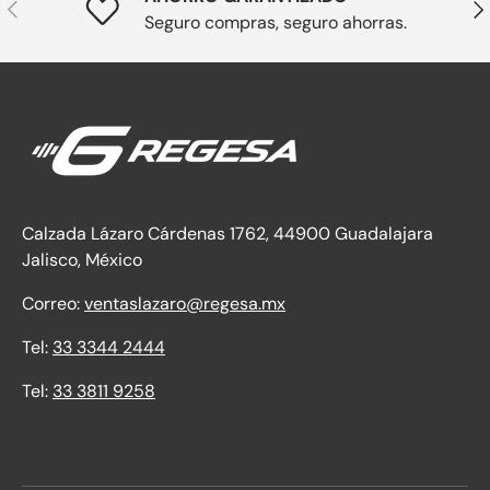
Anterior
Sig
Seguro compras, seguro ahorras.
Calzada Lázaro Cárdenas 1762, 44900 Guadalajara
Jalisco, México
Correo:
ventaslazaro@regesa.mx
Tel:
33 3344 2444
Tel:
33 3811 9258