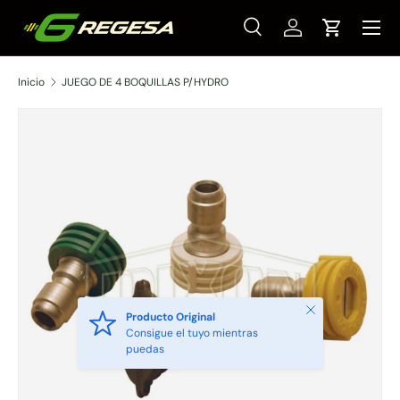
Menú
Ir al contenido
Buscar
Iniciar sesión
Carrito
Buscar
Tipo de producto
Todos
Inicio
JUEGO DE 4 BOQUILLAS P/HYDRO
Cerrar
Producto Original
Consigue el tuyo mientras
puedas