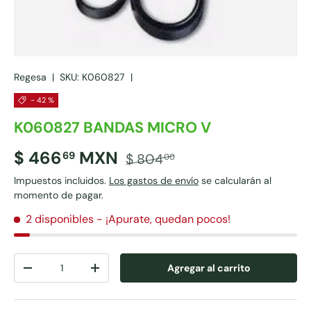
Regesa
|
SKU:
K060827
|
- 42 %
K060827 BANDAS MICRO V
$ 466
MXN
69
$ 804
00
Impuestos incluidos.
Los gastos de envío
se calcularán al
momento de pagar.
2 disponibles
- ¡Apurate, quedan pocos!
Cant.
Agregar al carrito
-
+