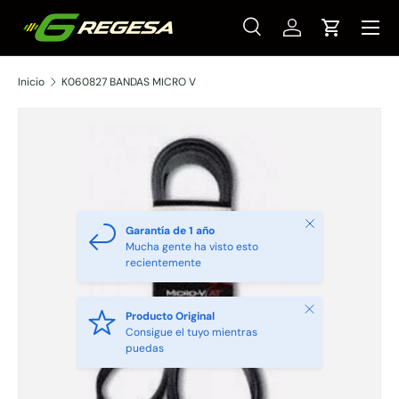
Menú
Ir al contenido
Buscar
Iniciar sesión
Carrito
Buscar
Tipo de producto
Todos
Inicio
K060827 BANDAS MICRO V
Cerrar
Garantía de 1 año
Mucha gente ha visto esto
recientemente
Cerrar
Producto Original
Consigue el tuyo mientras
puedas