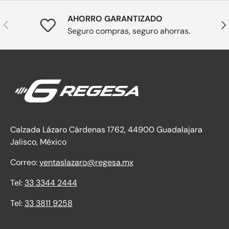
AHORRO GARANTIZADO
Anterior
Sig
Seguro compras, seguro ahorras.
Calzada Lázaro Cárdenas 1762, 44900 Guadalajara
Jalisco, México
Correo:
ventaslazaro@regesa.mx
Tel:
33 3344 2444
Tel:
33 3811 9258