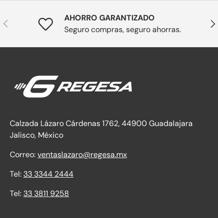
AHORRO GARANTIZADO
Anterior
Sig
Seguro compras, seguro ahorras.
Calzada Lázaro Cárdenas 1762, 44900 Guadalajara
Jalisco, México
Correo:
ventaslazaro@regesa.mx
Tel:
33 3344 2444
Tel:
33 3811 9258