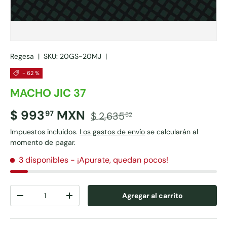
Regesa
|
SKU:
20GS-20MJ
|
- 62 %
MACHO JIC 37
$ 993
MXN
97
$ 2,635
52
Impuestos incluidos.
Los gastos de envío
se calcularán al
momento de pagar.
3 disponibles
- ¡Apurate, quedan pocos!
Cant.
Agregar al carrito
-
+