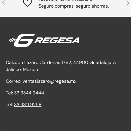
Anterior
Sig
Seguro compras, seguro ahorras.
Calzada Lázaro Cárdenas 1762, 44900 Guadalajara
Jalisco, México
Correo:
ventaslazaro@regesa.mx
Tel:
33 3344 2444
Tel:
33 3811 9258