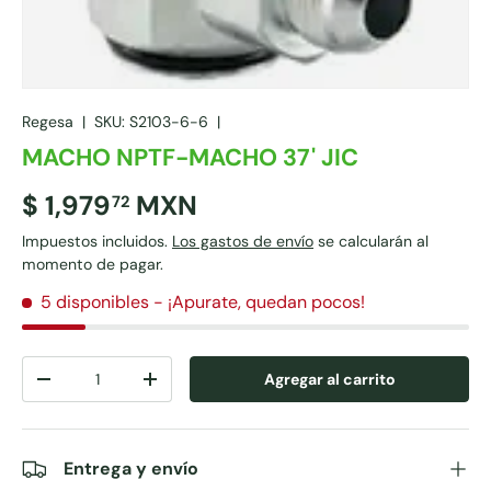
Regesa
|
SKU:
S2103-6-6
|
MACHO NPTF-MACHO 37' JIC
$ 1,979
MXN
72
Impuestos incluidos.
Los gastos de envío
se calcularán al
momento de pagar.
5 disponibles
- ¡Apurate, quedan pocos!
Cant.
Agregar al carrito
-
+
Entrega y envío