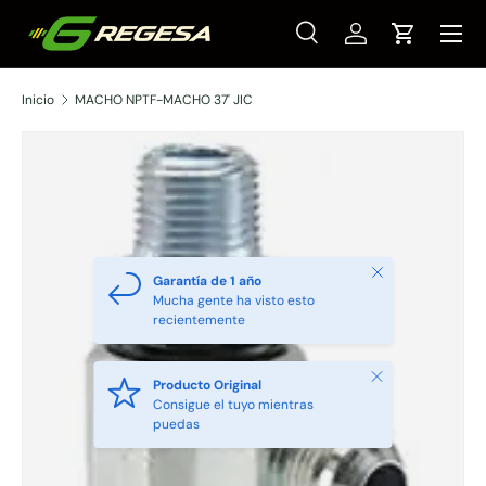
Menú
Ir al contenido
Buscar
Iniciar sesión
Carrito
Buscar
Tipo de producto
Todos
Inicio
MACHO NPTF-MACHO 37' JIC
Cerrar
Garantía de 1 año
Mucha gente ha visto esto
recientemente
Cerrar
Producto Original
Consigue el tuyo mientras
puedas