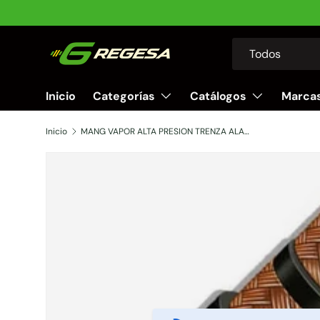
Ir al contenido
Buscar
Tipo de producto
Todos
Inicio
Categorías
Catálogos
Marca
Inicio
MANG VAPOR ALTA PRESION TRENZA ALAMBRE T