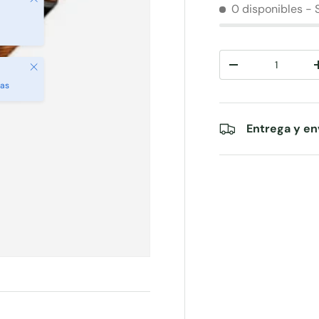
0 disponibles
- 
Cant.
Cerrar
-
das
Entrega y en