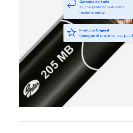
Garantía de 1 año
Mucha gente ha visto esto
recientemente
Producto Original
Consigue el tuyo mientras pue