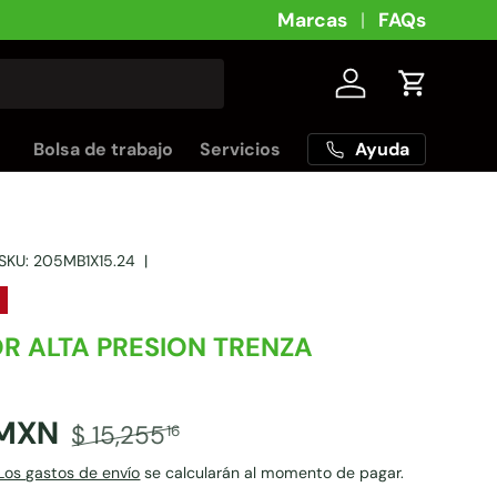
Marcas
FAQs
Iniciar sesión
Carrito
Ayuda
Bolsa de trabajo
Servicios
SKU:
205MB1X15.24
|
R ALTA PRESION TRENZA
MXN
$ 15,255
16
Los gastos de envío
se calcularán al momento de pagar.