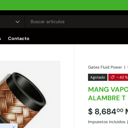
s
Contacto
Gates Fluid Power
|
Agotado
- 43 %
MANG VAPO
ALAMBRE T
$ 8,684
00
Impuestos incluidos.
Cerrar