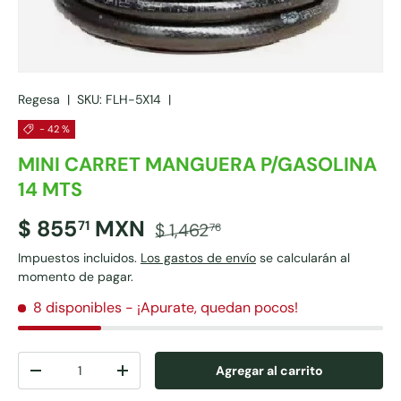
Regesa
|
SKU:
FLH-5X14
|
- 42 %
MINI CARRET MANGUERA P/GASOLINA
14 MTS
$ 855
MXN
71
$ 1,462
76
Impuestos incluidos.
Los gastos de envío
se calcularán al
momento de pagar.
8 disponibles
- ¡Apurate, quedan pocos!
Cant.
Agregar al carrito
-
+