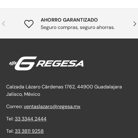
AHORRO GARANTIZADO
Anterior
Sig
Seguro compras, seguro ahorras.
Calzada Lázaro Cárdenas 1762, 44900 Guadalajara
Jalisco, México
Correo:
ventaslazaro@regesa.mx
Tel:
33 3344 2444
Tel:
33 3811 9258