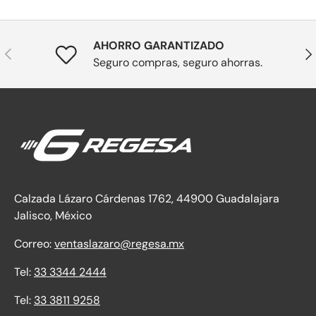
AHORRO GARANTIZADO
Anterior
Sig
Seguro compras, seguro ahorras.
Calzada Lázaro Cárdenas 1762, 44900 Guadalajara
Jalisco, México
Correo:
ventaslazaro@regesa.mx
Tel:
33 3344 2444
Tel:
33 3811 9258