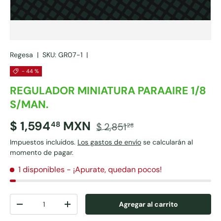
Regesa
|
SKU:
GR07-1
|
- 44 %
REGULADOR MINIATURA PARAAIRE 1/8
S/MAN.
$ 1,594
MXN
48
$ 2,851
28
Impuestos incluidos.
Los gastos de envío
se calcularán al
momento de pagar.
1 disponibles
- ¡Apurate, quedan pocos!
Cant.
Agregar al carrito
-
+